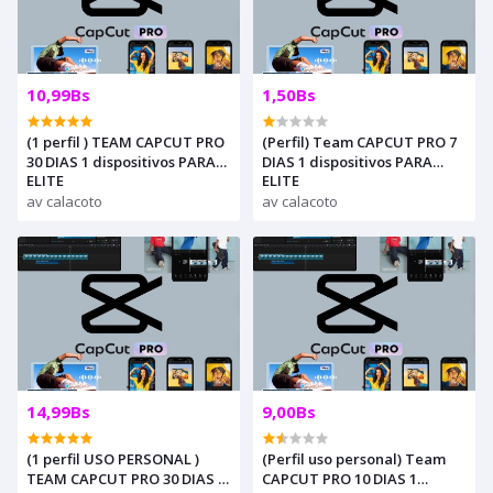
10,99Bs
1,50Bs
(1 perfil ) TEAM CAPCUT PRO
(Perfil) Team CAPCUT PRO 7
30 DIAS 1 dispositivos PARA
DIAS 1 dispositivos PARA
ELITE
ELITE
REVENDEDORES,
REVENDEDORES,
AUTOMATICO
av calacoto
AUTOMATICO, COMPRA
av calacoto
SOLO CON CREDITOS o api qr
14,99Bs
9,00Bs
(1 perfil USO PERSONAL )
(Perfil uso personal) Team
TEAM CAPCUT PRO 30 DIAS 1
CAPCUT PRO 10 DIAS 1