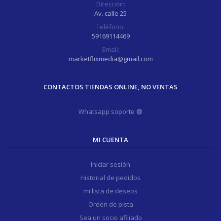
Dirección:
Av. calle 25
Teléfono:
59169114469
Email:
marketflixmedia@gmail.com
CONTACTOS TIENDAS ONLINE, NO VENTAS
Whatsapp soporte 🟢
MI CUENTA
Iniciar sesión
Historial de pedidos
mi lista de deseos
Orden de pista
Sea un socio afiliado