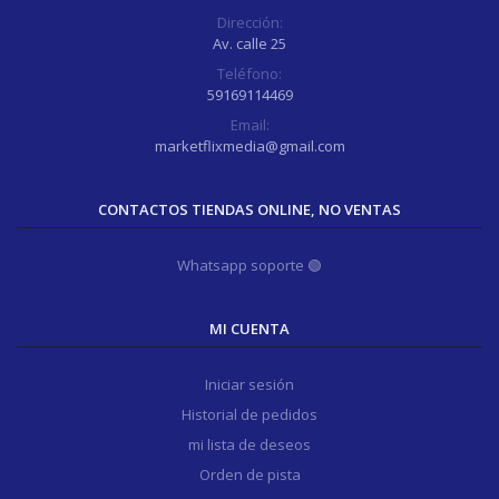
Dirección:
Av. calle 25
Teléfono:
59169114469
Email:
marketflixmedia@gmail.com
CONTACTOS TIENDAS ONLINE, NO VENTAS
Whatsapp soporte 🟢
MI CUENTA
Iniciar sesión
Historial de pedidos
mi lista de deseos
Orden de pista