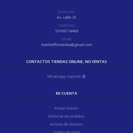
Dirección:
Av. calle 25
Teléfono:
59169114469
Email:
marketflixmedia@gmail.com
CONTACTOS TIENDAS ONLINE, NO VENTAS
Whatsapp soporte 🟢
MI CUENTA
Iniciar sesión
Historial de pedidos
mi lista de deseos
Orden de pista