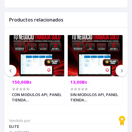
Productos relacionados
150,00Bs
13,00Bs
4
ct
CON MODULOS API, PANEL
SIN MODULOS API, PANEL
(
TIENDA
TIENDA
7
MARKETFLIXMEDIA + API
MARKETFLIXMEDIA + API
R
WHATSAPP + API QR
WHATSAPP + QR PROPIO +
A
BOLIVIA + API BINAN +
BINAN + SISTEMAS
C
Vendido por
SISTEMAS ENTREGAS,
ENTREGAS, PÒST,
ELITE
PÒST, AFILIADOS
AFILIADOS