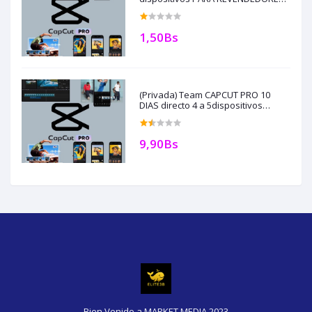
AUTOMATICO, COMPRA SOLO CON
CREDITOS o api qr
1,50Bs
(Privada) Team CAPCUT PRO 10
DIAS directo 4 a 5dispositivos
completa PARA REVENDEDORES,
AUTOMATICO, COMPRA SOLO CON
CREDITOS
9,90Bs
Bien Venido a MARKET MEDIA 2023